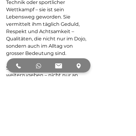
Technik oder sportlicher
Wettkampf – sie ist sein
Lebensweg geworden. Sie
vermittelt ihm täglich Geduld,
Respekt und Achtsamkeit –
Qualitäten, die nicht nur im Dojo,
sondern auch im Alltag von
grosser Bedeutung sind.
Sein Ziel ist es, diese Werte
weiterzugeben – nicht nur an
Menschen, die das Kämpfen
erlernen möchten, sondern vor
allem auch an jene, die durch die
Kampfkunst ihren eigenen Weg
zu sich selbst finden wollen.
Zurück