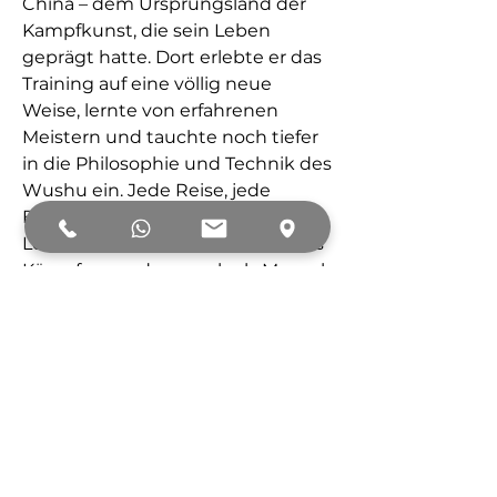
China – dem Ursprungsland der
Kampfkunst, die sein Leben
geprägt hatte. Dort erlebte er das
Training auf eine völlig neue
Weise, lernte von erfahrenen
Meistern und tauchte noch tiefer
in die Philosophie und Technik des
Wushu ein. Jede Reise, jede
Begegnung und jede neue
Lektion machten ihn nicht nur als
Kämpfer, sondern auch als Mensch
stärker.
Was als kindliche Faszination
begann, wurde zu seiner grössten
Leidenschaft – und sein Weg in die
Welt des Wushu war längst noch
nicht zu Ende. Michael reiste
Anfangs 2025 nach China und